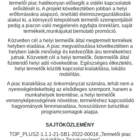
termelői piac hatékonyan elősegíti a vidéki kapcsolatok
erősítését is. A projekt következtében jobban a helyi
erőforrásokra alapozó, önellátó élelmiszergazdálkodás
alakul ki, a környező települések termelői szempontjából
pedig a piacon való megjelenés egyfajta önreklám, saját
termékeik,munkájukat bemutató promóció.
Közvetlen cél a helyi termelők által megtermelt termékek
helyben eladása. A piac megvalósulása következtében a
helyben lakók minőségi és kedvezőbb áru termékekhez
jutnak. Közvetett cél a helyi termelők, őstermelők által
fizetendő helyi adó növekedése. Egészséges étkeztetés,
helyi termelők közötti kapcsolat kialakítása, lokális
mobilitás.
A piac kialakítása az önkormányzat számára, tehát nem a
nyereségérdekeltség az elsődleges szempont, hanem a
munkahelyek teremtése, a helyi termelők
versenyképességének növelése, termeléshez kapcsolódó
hagyományok fennmaradása, hosszútávon turisztikai
programcsomagok alapja.
SAJTÓKÖZLEMÉNY
TOP_PLUSZ-1.1.1-21-SB1-2022-00016 „Termelői piac
kialakítása Tiszakanyáron”