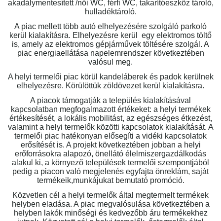
akadálymentesített /női WC, férfi WC, takarítóeszköz tároló,
hulladéktároló.
A piac mellett több autó elhelyezésére szolgáló parkoló
kerül kialakításra. Elhelyezésre kerül egy elektromos töltő
is, amely az elektromos gépjárművek töltésére szolgál. A
piac energiaellátása napelemrendszer következtében
valósul meg.
A helyi termelői piac körül kandeláberek és padok kerülnek
elhelyezésre. Körülöttük zöldövezet kerül kialakításra.
A piacok támogatják a település kialakításával
kapcsolatban megfogalmazott értékeket: a helyi termékek
értékesítését, a lokális mobilitást, az egészséges étkezést,
valamint a helyi termelők közötti kapcsolatok kialakítását. A
termelői piac hatékonyan elősegíti a vidéki kapcsolatok
erősítését is. A projekt következtében jobban a helyi
erőforrásokra alapozó, önellátó élelmiszergazdálkodás
alakul ki, a környező települések termelői szempontjából
pedig a piacon való megjelenés egyfajta önreklám, saját
termékeik,munkájukat bemutató promóció.
Közvetlen cél a helyi termelők által megtermelt termékek
helyben eladása. A piac megvalósulása következtében a
helyben lakók minőségi és kedvezőbb áru termékekhez