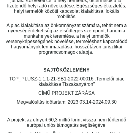
jutnak. Közvetett cél a helyi termelők, őstermelők által
fizetendő helyi adó növekedése. Egészséges étkeztetés,
helyi termelők közötti kapcsolat kialakítása, lokális
mobilitás.
A piac kialakítása az önkormányzat számára, tehát nem a
nyereségérdekeltség az elsődleges szempont, hanem a
munkahelyek teremtése, a helyi termelők
versenyképességének növelése, termeléshez kapcsolódó
hagyományok fennmaradása, hosszútávon turisztikai
programcsomagok alapja.
SAJTÓKÖZLEMÉNY
TOP_PLUSZ-1.1.1-21-SB1-2022-00016 „Termelői piac
kialakítása Tiszakanyáron”
CÍMŰ PROJEKT ZÁRÁSA
Megvalósítás időtartam: 2023.03.14-2024.09.30
A projekt az elnyert 60,3 millió forint vissza nem térítendő
európai uniós támogatás segítségével