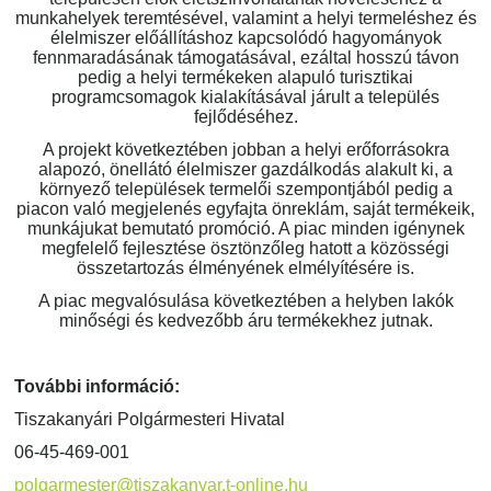
munkahelyek teremtésével, valamint a helyi termeléshez és
élelmiszer előállításhoz kapcsolódó hagyományok
fennmaradásának támogatásával, ezáltal hosszú távon
pedig a helyi termékeken alapuló turisztikai
programcsomagok kialakításával járult a település
fejlődéséhez.
A projekt következtében jobban a helyi erőforrásokra
alapozó, önellátó élelmiszer gazdálkodás alakult ki, a
környező települések termelői szempontjából pedig a
piacon való megjelenés egyfajta önreklám, saját termékeik,
munkájukat bemutató promóció. A piac minden igénynek
megfelelő fejlesztése ösztönzőleg hatott a közösségi
összetartozás élményének elmélyítésére is.
A piac megvalósulása következtében a helyben lakók
minőségi és kedvezőbb áru termékekhez jutnak.
További információ:
Tiszakanyári Polgármesteri Hivatal
06-45-469-001
polgarmester@tiszakanyar.t-online.hu