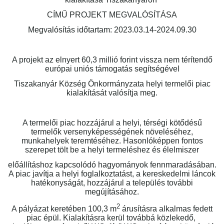
CÍMŰ PROJEKT MEGVALÓSÍTÁSA
Megvalósítás időtartam: 2023.03.14-2024.09.30
A projekt az elnyert 60,3 millió forint vissza nem térítendő
európai uniós támogatás segítségével
Tiszakanyár Község Önkormányzata helyi termelői piac
kialakítását valósítja meg.
A termelői piac hozzájárul a helyi, térségi kötődésű
termelők versenyképességének növeléséhez,
munkahelyek teremtéséhez. Hasonlóképpen fontos
szerepet tölt be a helyi termeléshez és élelmiszer
előállításhoz kapcsolódó hagyományok fennmaradásában.
A piac javítja a helyi foglalkoztatást, a kereskedelmi láncok
hatékonyságát, hozzájárul a település további
megújításához.
2
A pályázat keretében 100,3 m
árusításra alkalmas fedett
piac épül. Kialakításra kerül továbbá közlekedő,