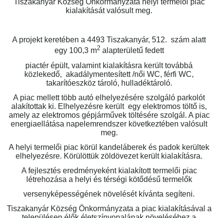
Tiszakanyár Község Önkormányzata helyi termelői piac
kialakítását valósult meg.
A projekt keretében a 4493 Tiszakanyár, 512. szám alatt
2
egy 100,3 m
alapterületű fedett
piactér épült, valamint kialakításra került továbbá
közlekedő, akadálymentesített /női WC, férfi WC,
takarítóeszköz tároló, hulladéktároló.
A piac mellett több autó elhelyezésére szolgáló parkolót
alakítottak ki. Elhelyezésre került egy elektromos töltő is,
amely az elektromos gépjárművek töltésére szolgál. A piac
energiaellátása napelemrendszer következtében valósult
meg.
A helyi termelői piac körül kandeláberek és padok kerültek
elhelyezésre. Körülöttük zöldövezet került kialakításra.
A fejlesztés eredményeként kialakított termelői piac
létrehozása a helyi és térségi kötődésű termelők
versenyképességének növelését kívánta segíteni.
Tiszakanyár Község Önkormányzata a piac kialakításával a
településen élők életszínvonalának növeléséhez a