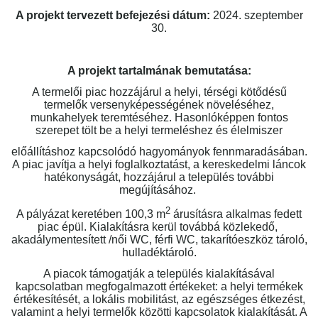
A projekt tervezett befejezési dátum:
2024. szeptember
30.
A projekt tartalmának bemutatása:
A termelői piac hozzájárul a helyi, térségi kötődésű
termelők versenyképességének növeléséhez,
munkahelyek teremtéséhez. Hasonlóképpen fontos
szerepet tölt be a helyi termeléshez és élelmiszer
előállításhoz kapcsolódó hagyományok fennmaradásában.
A piac javítja a helyi foglalkoztatást, a kereskedelmi láncok
hatékonyságát, hozzájárul a település további
megújításához.
2
A pályázat keretében 100,3 m
árusításra alkalmas fedett
piac épül. Kialakításra kerül továbbá közlekedő,
akadálymentesített /női WC, férfi WC, takarítóeszköz tároló,
hulladéktároló.
A piacok támogatják a település kialakításával
kapcsolatban megfogalmazott értékeket: a helyi termékek
értékesítését, a lokális mobilitást, az egészséges étkezést,
valamint a helyi termelők közötti kapcsolatok kialakítását. A