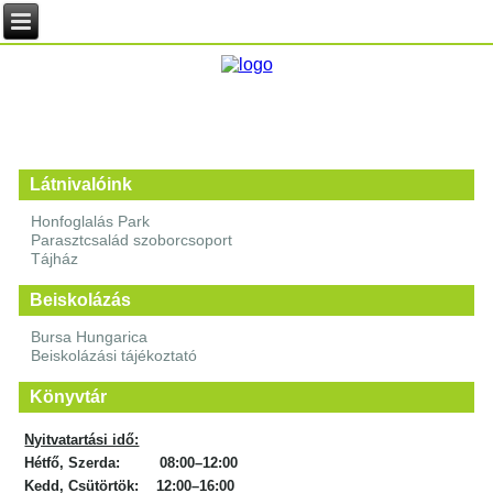
Látnivalóink
Honfoglalás Park
Parasztcsalád szoborcsoport
Tájház
Beiskolázás
Bursa Hungarica
Beiskolázási tájékoztató
Könyvtár
Nyitvatartási idő:
Hétfő, Szerda: 08:00–12:00
Kedd, Csütörtök: 12:00–16:00