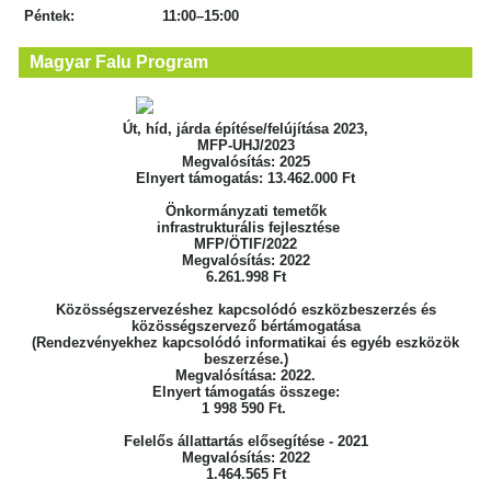
Péntek: 11:00–15:00
Magyar Falu Program
Út, híd, járda építése/felújítása 2023,
MFP-UHJ/2023
Megvalósítás: 2025
Elnyert támogatás: 13.462.000 Ft
Önkormányzati temetők
infrastrukturális fejlesztése
MFP/ÖTIF/2022
Megvalósítás: 2022
6.261.998 Ft
Közösségszervezéshez kapcsolódó eszközbeszerzés
és
közösségszervező bértámogatása
(Rendezvényekhez kapcsolódó informatikai
és egyéb eszközök
beszerzése.)
Megvalósítása: 2022.
Elnyert támogatás összege:
1 998 590 Ft.
Felelős állattartás elősegítése - 2021
Megvalósítás: 2022
1.464.565 Ft