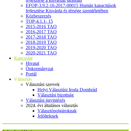
fejlesztése a kisvárdai járásban
EFOP-3.9.2-16-2017-00015 Humán kapacitások
fejlesztése Kisvárda és térsége szemléletében
Közbeszerzés
TOP-4.1.1- 15
2015-2016 TAO
2016-2017 TAO
2017-2018 TAO
2018-2019 TAO
2019-2020 TAO
2020-2021 TAO
Kapcsolat
Hivatal
Önkormányzat
Portál
Választás
Választási szervek
Helyi Választási Iroda Dombrád
Választási bizottság
Választási ügyintézés
2024. évi általános választás
Választópolgároknak
Jelölteknek