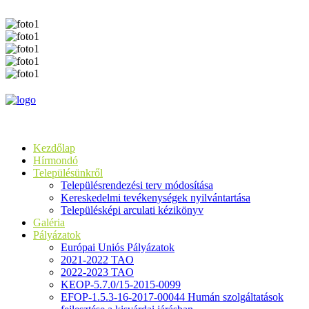
Kezdőlap
Hírmondó
Településünkről
Településrendezési terv módosítása
Kereskedelmi tevékenységek nyilvántartása
Településképi arculati kézikönyv
Galéria
Pályázatok
Európai Uniós Pályázatok
2021-2022 TAO
2022-2023 TAO
KEOP-5.7.0/15-2015-0099
EFOP-1.5.3-16-2017-00044 Humán szolgáltatások