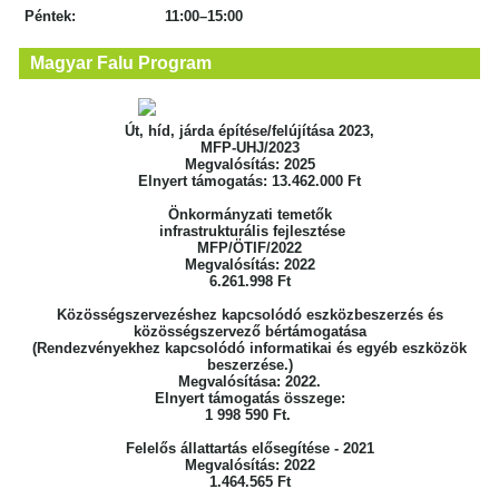
Péntek: 11:00–15:00
Magyar Falu Program
Út, híd, járda építése/felújítása 2023,
MFP-UHJ/2023
Megvalósítás: 2025
Elnyert támogatás: 13.462.000 Ft
Önkormányzati temetők
infrastrukturális fejlesztése
MFP/ÖTIF/2022
Megvalósítás: 2022
6.261.998 Ft
Közösségszervezéshez kapcsolódó eszközbeszerzés
és
közösségszervező bértámogatása
(Rendezvényekhez kapcsolódó informatikai
és egyéb eszközök
beszerzése.)
Megvalósítása: 2022.
Elnyert támogatás összege:
1 998 590 Ft.
Felelős állattartás elősegítése - 2021
Megvalósítás: 2022
1.464.565 Ft