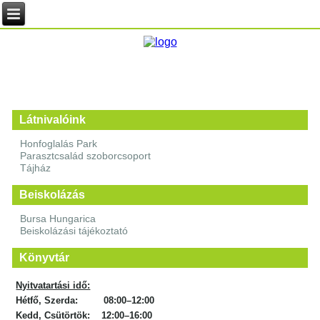
Látnivalóink
Honfoglalás Park
Parasztcsalád szoborcsoport
Tájház
Beiskolázás
Bursa Hungarica
Beiskolázási tájékoztató
Könyvtár
Nyitvatartási idő:
Hétfő, Szerda: 08:00–12:00
Kedd, Csütörtök: 12:00–16:00