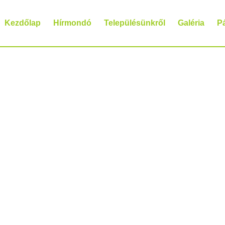
Kezdőlap
Hírmondó
Településünkről
Galéria
P