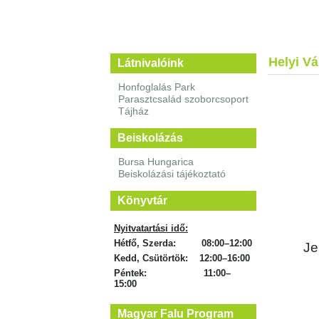
Helyi V
Látnivalóink
Honfoglalás Park
Parasztcsalád szoborcsoport
Tájház
Beiskolázás
Bursa Hungarica
Beiskolázási tájékoztató
Könyvtár
Nyitvatartási idő:
Hétfő, Szerda: 08:00–12:00
Je
Kedd, Csütörtök: 12:00–16:00
Péntek: 11:00–
15:00
Magyar Falu Program