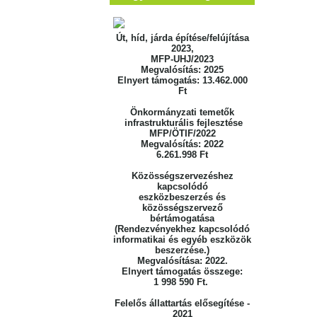
Út, híd, járda építése/felújítása
2023,
MFP-UHJ/2023
Megvalósítás: 2025
Elnyert támogatás: 13.462.000
Ft
Önkormányzati temetők
infrastrukturális fejlesztése
MFP/ÖTIF/2022
Megvalósítás: 2022
6.261.998 Ft
Közösségszervezéshez
kapcsolódó
eszközbeszerzés
és
közösségszervező
bértámogatása
(Rendezvényekhez kapcsolódó
informatikai
és egyéb eszközök
beszerzése.)
Megvalósítása: 2022.
Elnyert támogatás összege:
1 998 590 Ft.
Felelős állattartás elősegítése -
2021