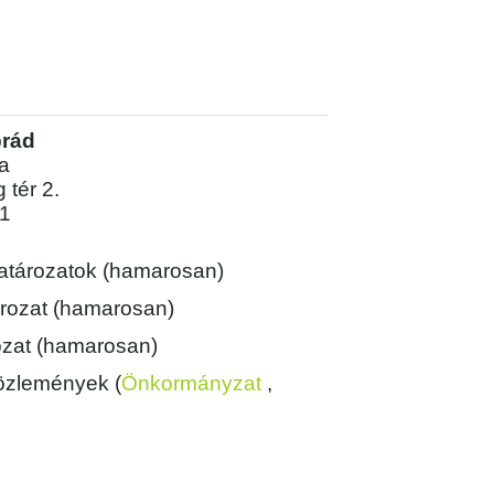
brád
a
tér 2.
01
atározatok (hamarosan)
tározat (hamarosan)
ozat (hamarosan)
közlemények (
Önkormányzat
,