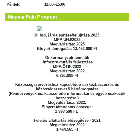
Péntek: 11:00–15:00
Magyar Falu Program
Út, híd, járda építése/felújítása 2023,
MFP-UHJ/2023
Megvalósítás: 2025
Elnyert támogatás: 13.462.000 Ft
Önkormányzati temetők
infrastrukturális fejlesztése
MFP/ÖTIF/2022
Megvalósítás: 2022
6.261.998 Ft
Közösségszervezéshez kapcsolódó eszközbeszerzés
és
közösségszervező bértámogatása
(Rendezvényekhez kapcsolódó informatikai
és egyéb eszközök
beszerzése.)
Megvalósítása: 2022.
Elnyert támogatás összege:
1 998 590 Ft.
Felelős állattartás elősegítése - 2021
Megvalósítás: 2022
1.464.565 Ft