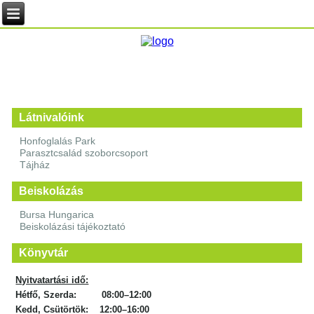
Látnivalóink
Honfoglalás Park
Parasztcsalád szoborcsoport
Tájház
Beiskolázás
Bursa Hungarica
Beiskolázási tájékoztató
Könyvtár
Nyitvatartási idő:
Hétfő, Szerda: 08:00–12:00
Kedd, Csütörtök: 12:00–16:00