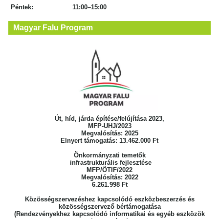
Péntek: 11:00–15:00
Magyar Falu Program
Út, híd, járda építése/felújítása 2023,
MFP-UHJ/2023
Megvalósítás: 2025
Elnyert támogatás: 13.462.000 Ft
Önkormányzati temetők
infrastrukturális fejlesztése
MFP/ÖTIF/2022
Megvalósítás: 2022
6.261.998 Ft
Közösségszervezéshez kapcsolódó eszközbeszerzés
és
közösségszervező bértámogatása
(Rendezvényekhez kapcsolódó informatikai
és egyéb eszközök