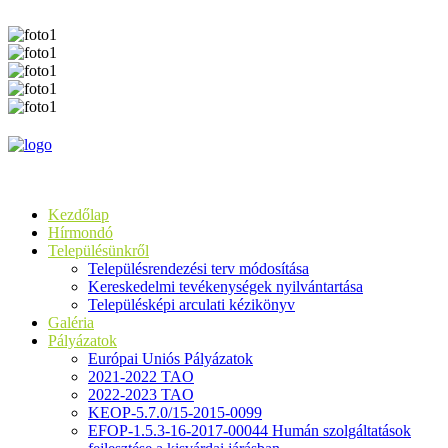
Kezdőlap
Hírmondó
Településünkről
Településrendezési terv módosítása
Kereskedelmi tevékenységek nyilvántartása
Településképi arculati kézikönyv
Galéria
Pályázatok
Európai Uniós Pályázatok
2021-2022 TAO
2022-2023 TAO
KEOP-5.7.0/15-2015-0099
EFOP-1.5.3-16-2017-00044 Humán szolgáltatások