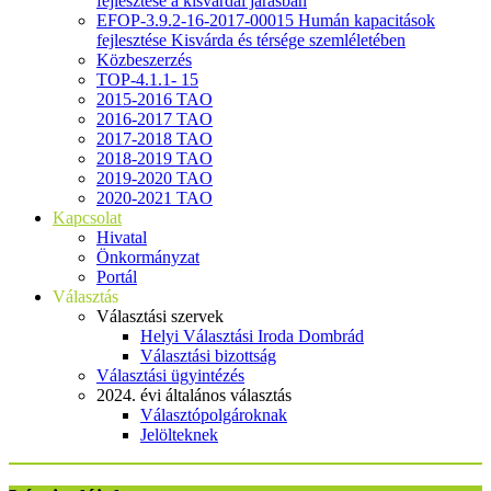
fejlesztése a kisvárdai járásban
EFOP-3.9.2-16-2017-00015 Humán kapacitások
fejlesztése Kisvárda és térsége szemléletében
Közbeszerzés
TOP-4.1.1- 15
2015-2016 TAO
2016-2017 TAO
2017-2018 TAO
2018-2019 TAO
2019-2020 TAO
2020-2021 TAO
Kapcsolat
Hivatal
Önkormányzat
Portál
Választás
Választási szervek
Helyi Választási Iroda Dombrád
Választási bizottság
Választási ügyintézés
2024. évi általános választás
Választópolgároknak
Jelölteknek