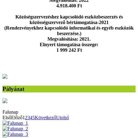
Megvalósítás: 2022
4.918.400 Ft
Közöségszervezéshez kapcsolódó eszközbeszerzés és
közösségszervező bértámogatása-2021
(Rendezvényekhez kapcsolódó informatikai és egyéb eszközök
beszerzése.)
Megvalósítása: 2021.
Elnyert támogatása összege:
1 999 242 Ft
Pályázat
Falunap
Első
Előző
1
2
3
4
5
Következő
Utolsó