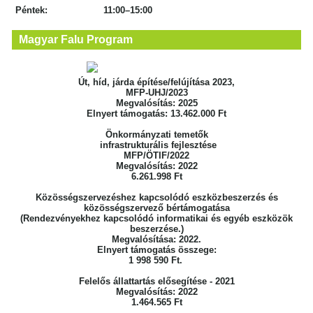
Péntek: 11:00–15:00
Magyar Falu Program
Út, híd, járda építése/felújítása 2023,
MFP-UHJ/2023
Megvalósítás: 2025
Elnyert támogatás: 13.462.000 Ft
Önkormányzati temetők
infrastrukturális fejlesztése
MFP/ÖTIF/2022
Megvalósítás: 2022
6.261.998 Ft
Közösségszervezéshez kapcsolódó eszközbeszerzés
és
közösségszervező bértámogatása
(Rendezvényekhez kapcsolódó informatikai
és egyéb eszközök
beszerzése.)
Megvalósítása: 2022.
Elnyert támogatás összege:
1 998 590 Ft.
Felelős állattartás elősegítése - 2021
Megvalósítás: 2022
1.464.565 Ft