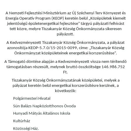
A Nemzeti Fejlesztési Minisztérium az Új Széchenyi Terv Környezet és
Energia Operatív Program (KEOP) keretén belül „Középületek kiemelt
jelentőségű épületenergetikai fejlesztése” tárgyú pályázati felhívást
tett közre, melyre Tiszakanyár Község Önkormányzata sikeresen
pályázott.
A Kedvezményezett Tiszakanyár Község Önkormányzata, a pályázat
azonosítója KEOP-5.7.0/15-2015-0099, címe: „Tiszakanyár Község
Önkormányzat középületeinek energetikai korszerűsítése”.
A Támogató döntése alapján a Kedvezményezett vissza nem térítendő
támogatásban részesült, melynek bruttó összköltsége 146.986.752
Ft.
Tiszakanyár Község Önkormányzatának középületei, melyek a
pályázat keretén belül energetikai korszerűsítésre kerülnek, a
következők:
Polgármesteri Hivatal
Sün Balázs Napköziotthonos Óvoda
Hunyadi Mátyás Általános Iskola
Kultúrház
Közösségi Ház.