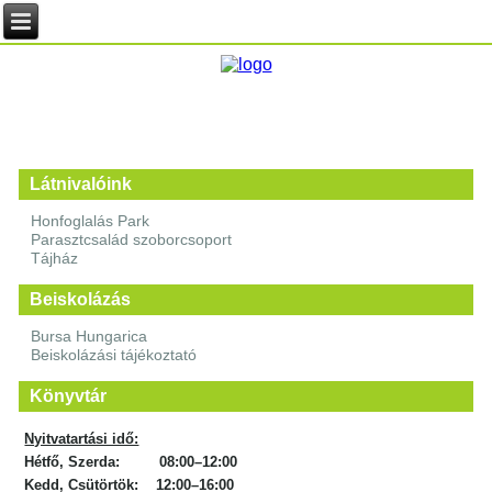
Látnivalóink
Honfoglalás Park
Parasztcsalád szoborcsoport
Tájház
Beiskolázás
Bursa Hungarica
Beiskolázási tájékoztató
Könyvtár
Nyitvatartási idő:
Hétfő, Szerda: 08:00–12:00
Kedd, Csütörtök: 12:00–16:00