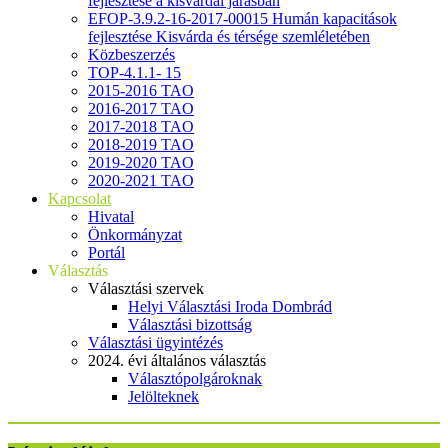
fejlesztése a kisvárdai járásban
EFOP-3.9.2-16-2017-00015 Humán kapacitások
fejlesztése Kisvárda és térsége szemléletében
Közbeszerzés
TOP-4.1.1- 15
2015-2016 TAO
2016-2017 TAO
2017-2018 TAO
2018-2019 TAO
2019-2020 TAO
2020-2021 TAO
Kapcsolat
Hivatal
Önkormányzat
Portál
Választás
Választási szervek
Helyi Választási Iroda Dombrád
Választási bizottság
Választási ügyintézés
2024. évi általános választás
Választópolgároknak
Jelölteknek