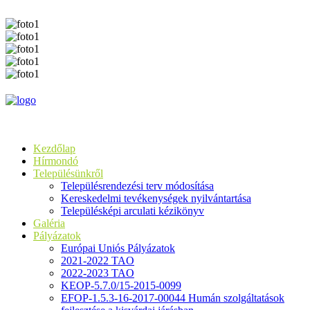
Kezdőlap
Hírmondó
Településünkről
Településrendezési terv módosítása
Kereskedelmi tevékenységek nyilvántartása
Településképi arculati kézikönyv
Galéria
Pályázatok
Európai Uniós Pályázatok
2021-2022 TAO
2022-2023 TAO
KEOP-5.7.0/15-2015-0099
EFOP-1.5.3-16-2017-00044 Humán szolgáltatások