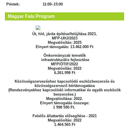
Péntek: 11:00–15:00
Magyar Falu Program
Út, híd, járda építése/felújítása 2023,
MFP-UHJ/2023
Megvalósítás: 2025
Elnyert támogatás: 13.462.000 Ft
Önkormányzati temetők
infrastrukturális fejlesztése
MFP/ÖTIF/2022
Megvalósítás: 2022
6.261.998 Ft
Közösségszervezéshez kapcsolódó eszközbeszerzés
és
közösségszervező bértámogatása
(Rendezvényekhez kapcsolódó informatikai
és egyéb eszközök
beszerzése.)
Megvalósítása: 2022.
Elnyert támogatás összege:
1 998 590 Ft.
Felelős állattartás elősegítése - 2021
Megvalósítás: 2022
1.464.565 Ft