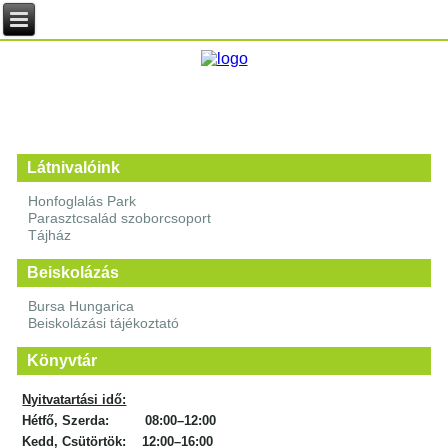
Látnivalóink
Honfoglalás Park
Parasztcsalád szoborcsoport
Tájház
Beiskolázás
Bursa Hungarica
Beiskolázási tájékoztató
Könyvtár
Nyitvatartási idő:
Hétfő, Szerda: 08:00–12:00
Kedd, Csütörtök: 12:00–16:00