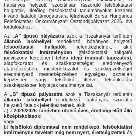
hátrányos helyzetű szociálisan rászoruló felsőoktatási
hallgatók, illetőleg felsőoktatási tanulmányokat kezdeni
kívánó fiatalok támogatására létrehozott Bursa Hungarica
Felsőoktatási Önkormányzati Ösztöndíjpályázat 2026. évi
fordulójához.
Az
„A” típusú pályázatra
azok a Tiszakanyár területén
állandó lakóhellyel
rendelkező, hátrányos helyzetű
felsőoktatási hallgatók
jelentkezhetnek, akik
felsőoktatási intézményben
(felsőoktatási hallgatói
jogviszony keretében)
teljes idejű (nappali tagozatos)
,
alapfokozatot és szakképzettséget eredményező
alapképzésben, mesterfokozatot és szakképzettséget
eredményező mesterképzésben, egységes, osztatlan
képzésben vagy felsőfokú, illetve felsőoktatási
szakképzésben folytatják tanulmányaikat.
A
„B” típusú pályázatra
azok a Tiszakanyár területén
állandó lakóhellyel
rendelkező, hátrányos szociális
helyzetű fiatalok jelentkezhetnek, akik
a) a
2025/2026. tanévben utolsó éves, érettségi előtt álló
középiskolások;
vagy
b)
felsőfokú diplomával nem rendelkező, felsőoktatási
intézménybe felvételt még nem nyert, érettségizettek
és