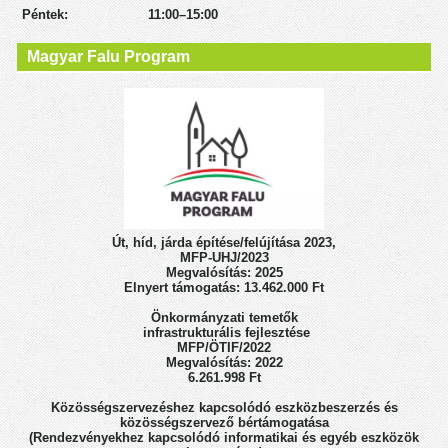
Péntek: 11:00–15:00
Magyar Falu Program
Út, híd, járda építése/felújítása 2023,
MFP-UHJ/2023
Megvalósítás: 2025
Elnyert támogatás: 13.462.000 Ft
Önkormányzati temetők
infrastrukturális fejlesztése
MFP/ÖTIF/2022
Megvalósítás: 2022
6.261.998 Ft
Közösségszervezéshez kapcsolódó eszközbeszerzés
és
közösségszervező bértámogatása
(Rendezvényekhez kapcsolódó informatikai
és egyéb eszközök