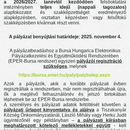
a 2026/2027. tanévtől kezdődően
felsőoktatási
intézményben
teljes idejű (nappali tagozatos)
alapfokozatot és szakképzettséget eredményező
alapképzésben, osztatlan képzésben vagy felsőfokú
szakképzésben kívánnak részt venni.
A pályázat benyújtási határideje: 2025. november 4.
A pályázatbeadáshoz a Bursa Hungarica Elektronikus
Pályázatkezelési és Együttműködési Rendszerében
(EPER-Bursa rendszer) egyszeri
pályázói regisztráció
szükséges
, melynek
https://bursa.emet.hu/paly/palybelep.aspx
Azok a pályázók, akik a korábbi pályázati évben
regisztráltak a rendszerben, már nem regisztrálhatnak újra,
ők a meglévő felhasználónév és jelszó birtokában
léphetnek be az EPER-Bursa rendszerbe.
A személyes és pályázati adatok feltöltését követően a
pályázati űrlapot kinyomtatva és aláírva
a Tiszakanyár
Község Önkormányzatánál, László Mihály vagy Herku Judit
ügyintézőnél egy példányban –
a pályázati kiírásban
meghatározott kötelező mellékletekkel együtt
- kell