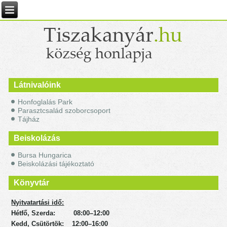
Látnivalóink
Honfoglalás Park
Parasztcsalád szoborcsoport
Tájház
Beiskolázás
Bursa Hungarica
Beiskolázási tájékoztató
Könyvtár
Nyitvatartási idő:
Hétfő, Szerda: 08:00–12:00
Kedd, Csütörtök: 12:00–16:00