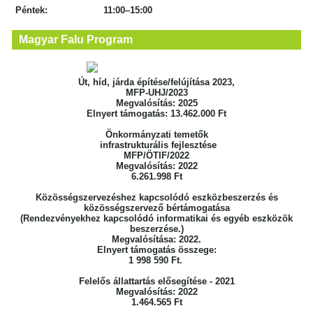
Péntek: 11:00–15:00
Magyar Falu Program
Út, híd, járda építése/felújítása 2023,
MFP-UHJ/2023
Megvalósítás: 2025
Elnyert támogatás: 13.462.000 Ft
Önkormányzati temetők
infrastrukturális fejlesztése
MFP/ÖTIF/2022
Megvalósítás: 2022
6.261.998 Ft
Közösségszervezéshez kapcsolódó eszközbeszerzés
és
közösségszervező bértámogatása
(Rendezvényekhez kapcsolódó informatikai
és egyéb eszközök
beszerzése.)
Megvalósítása: 2022.
Elnyert támogatás összege:
1 998 590 Ft.
Felelős állattartás elősegítése - 2021
Megvalósítás: 2022
1.464.565 Ft