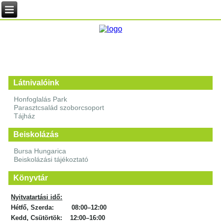
Látnivalóink
Honfoglalás Park
Parasztcsalád szoborcsoport
Tájház
Beiskolázás
Bursa Hungarica
Beiskolázási tájékoztató
Könyvtár
Nyitvatartási idő:
Hétfő, Szerda: 08:00–12:00
Kedd, Csütörtök: 12:00–16:00