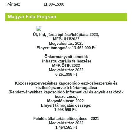
Péntek: 11:00–15:00
Magyar Falu Program
Út, híd, járda építése/felújítása 2023,
MFP-UHJ/2023
Megvalósítás: 2025
Elnyert támogatás: 13.462.000 Ft
Önkormányzati temetők
infrastrukturális fejlesztése
MFP/ÖTIF/2022
Megvalósítás: 2022
6.261.998 Ft
Közösségszervezéshez kapcsolódó eszközbeszerzés
és
közösségszervező bértámogatása
(Rendezvényekhez kapcsolódó informatikai
és egyéb eszközök
beszerzése.)
Megvalósítása: 2022.
Elnyert támogatás összege:
1 998 590 Ft.
Felelős állattartás elősegítése - 2021
Megvalósítás: 2022
1.464.565 Ft