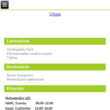
Látnivalóink
Honfoglalás Park
Parasztcsalád szoborcsoport
Tájház
Beiskolázás
Bursa Hungarica
Beiskolázási tájékoztató
Könyvtár
Nyitvatartási idő:
Hétfő, Szerda: 08:00–12:00
Kedd, Csütörtök: 12:00–16:00