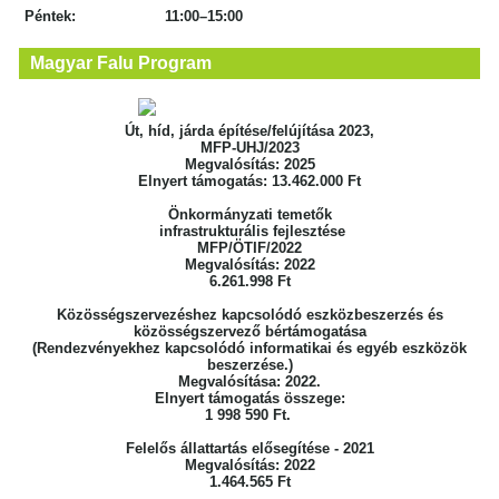
Péntek: 11:00–15:00
Magyar Falu Program
Út, híd, járda építése/felújítása 2023,
MFP-UHJ/2023
Megvalósítás: 2025
Elnyert támogatás: 13.462.000 Ft
Önkormányzati temetők
infrastrukturális fejlesztése
MFP/ÖTIF/2022
Megvalósítás: 2022
6.261.998 Ft
Közösségszervezéshez kapcsolódó eszközbeszerzés
és
közösségszervező bértámogatása
(Rendezvényekhez kapcsolódó informatikai
és egyéb eszközök
beszerzése.)
Megvalósítása: 2022.
Elnyert támogatás összege:
1 998 590 Ft.
Felelős állattartás elősegítése - 2021
Megvalósítás: 2022
1.464.565 Ft