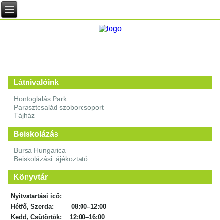
Látnivalóink
Honfoglalás Park
Parasztcsalád szoborcsoport
Tájház
Beiskolázás
Bursa Hungarica
Beiskolázási tájékoztató
Könyvtár
Nyitvatartási idő:
Hétfő, Szerda: 08:00–12:00
Kedd, Csütörtök: 12:00–16:00