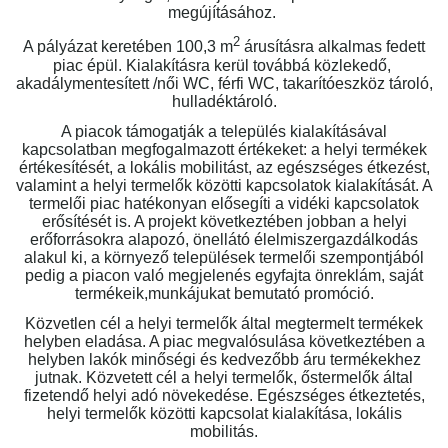
megújításához.
2
A pályázat keretében 100,3 m
árusításra alkalmas fedett
piac épül. Kialakításra kerül továbbá közlekedő,
akadálymentesített /női WC, férfi WC, takarítóeszköz tároló,
hulladéktároló.
A piacok támogatják a település kialakításával
kapcsolatban megfogalmazott értékeket: a helyi termékek
értékesítését, a lokális mobilitást, az egészséges étkezést,
valamint a helyi termelők közötti kapcsolatok kialakítását. A
termelői piac hatékonyan elősegíti a vidéki kapcsolatok
erősítését is. A projekt következtében jobban a helyi
erőforrásokra alapozó, önellátó élelmiszergazdálkodás
alakul ki, a környező települések termelői szempontjából
pedig a piacon való megjelenés egyfajta önreklám, saját
termékeik,munkájukat bemutató promóció.
Közvetlen cél a helyi termelők által megtermelt termékek
helyben eladása. A piac megvalósulása következtében a
helyben lakók minőségi és kedvezőbb áru termékekhez
jutnak. Közvetett cél a helyi termelők, őstermelők által
fizetendő helyi adó növekedése. Egészséges étkeztetés,
helyi termelők közötti kapcsolat kialakítása, lokális
mobilitás.