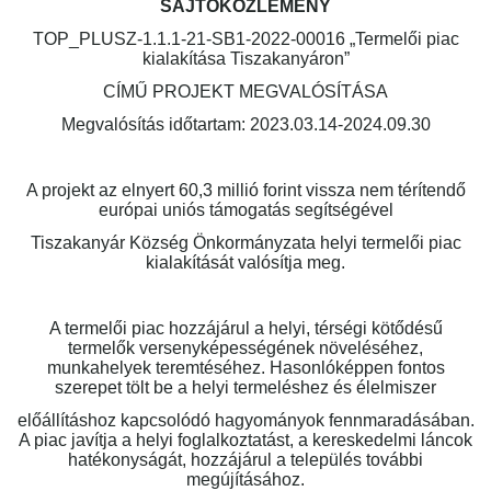
SAJTÓKÖZLEMÉNY
TOP_PLUSZ-1.1.1-21-SB1-2022-00016 „Termelői piac
kialakítása Tiszakanyáron”
CÍMŰ PROJEKT MEGVALÓSÍTÁSA
Megvalósítás időtartam: 2023.03.14-2024.09.30
A projekt az elnyert 60,3 millió forint vissza nem térítendő
európai uniós támogatás segítségével
Tiszakanyár Község Önkormányzata helyi termelői piac
kialakítását valósítja meg.
A termelői piac hozzájárul a helyi, térségi kötődésű
termelők versenyképességének növeléséhez,
munkahelyek teremtéséhez. Hasonlóképpen fontos
szerepet tölt be a helyi termeléshez és élelmiszer
előállításhoz kapcsolódó hagyományok fennmaradásában.
A piac javítja a helyi foglalkoztatást, a kereskedelmi láncok
hatékonyságát, hozzájárul a település további
megújításához.