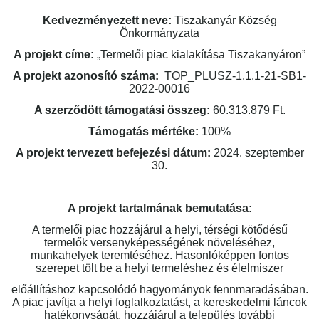
Kedvezményezett neve:
Tiszakanyár Község
Önkormányzata
A projekt címe:
„Termelői piac kialakítása Tiszakanyáron”
A projekt azonosító száma:
TOP_PLUSZ-1.1.1-21-SB1-
2022-00016
A szerződött támogatási összeg:
60.313.879 Ft.
Támogatás mértéke:
100%
A projekt tervezett befejezési dátum:
2024. szeptember
30.
A projekt tartalmának bemutatása:
A termelői piac hozzájárul a helyi, térségi kötődésű
termelők versenyképességének növeléséhez,
munkahelyek teremtéséhez. Hasonlóképpen fontos
szerepet tölt be a helyi termeléshez és élelmiszer
előállításhoz kapcsolódó hagyományok fennmaradásában.
A piac javítja a helyi foglalkoztatást, a kereskedelmi láncok
hatékonyságát, hozzájárul a település további