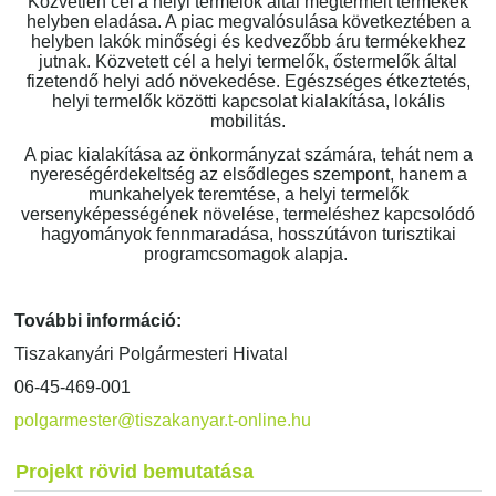
Közvetlen cél a helyi termelők által megtermelt termékek
helyben eladása. A piac megvalósulása következtében a
helyben lakók minőségi és kedvezőbb áru termékekhez
jutnak. Közvetett cél a helyi termelők, őstermelők által
fizetendő helyi adó növekedése. Egészséges étkeztetés,
helyi termelők közötti kapcsolat kialakítása, lokális
mobilitás.
A piac kialakítása az önkormányzat számára, tehát nem a
nyereségérdekeltség az elsődleges szempont, hanem a
munkahelyek teremtése, a helyi termelők
versenyképességének növelése, termeléshez kapcsolódó
hagyományok fennmaradása, hosszútávon turisztikai
programcsomagok alapja.
További információ:
Tiszakanyári Polgármesteri Hivatal
06-45-469-001
polgarmester@tiszakanyar.t-online.hu
Projekt rövid bemutatása