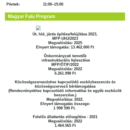
Péntek: 11:00–15:00
Magyar Falu Program
Út, híd, járda építése/felújítása 2023,
MFP-UHJ/2023
Megvalósítás: 2025
Elnyert támogatás: 13.462.000 Ft
Önkormányzati temetők
infrastrukturális fejlesztése
MFP/ÖTIF/2022
Megvalósítás: 2022
6.261.998 Ft
Közösségszervezéshez kapcsolódó eszközbeszerzés
és
közösségszervező bértámogatása
(Rendezvényekhez kapcsolódó informatikai
és egyéb eszközök
beszerzése.)
Megvalósítása: 2022.
Elnyert támogatás összege:
1 998 590 Ft.
Felelős állattartás elősegítése - 2021
Megvalósítás: 2022
1.464.565 Ft