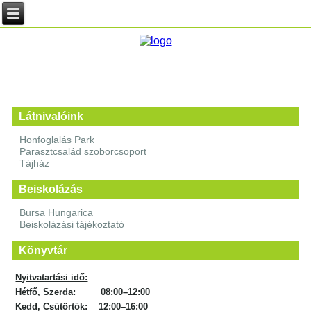
Látnivalóink
Honfoglalás Park
Parasztcsalád szoborcsoport
Tájház
Beiskolázás
Bursa Hungarica
Beiskolázási tájékoztató
Könyvtár
Nyitvatartási idő:
Hétfő, Szerda: 08:00–12:00
Kedd, Csütörtök: 12:00–16:00