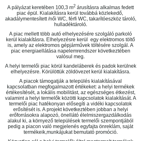
2
A pályázat keretében 100,3 m
árusításra alkalmas fedett
piac épül. Kialakításra kerül továbbá közlekedő,
akadálymentesített /női WC, férfi WC, takarítóeszköz tároló,
hulladéktároló.
A piac mellett több autó elhelyezésére szolgáló parkoló
kerül kialakításra. Elhelyezésre kerül egy elektromos töltő
is, amely az elektromos gépjárművek töltésére szolgál. A
piac energiaellátása napelemrendszer következtében
valósul meg.
A helyi termelői piac körül kandeláberek és padok kerülnek
elhelyezésre. Körülöttük zöldövezet kerül kialakításra.
A piacok támogatják a település kialakításával
kapcsolatban megfogalmazott értékeket: a helyi termékek
értékesítését, a lokális mobilitást, az egészséges étkezést,
valamint a helyi termelők közötti kapcsolatok kialakítását. A
termelői piac hatékonyan elősegíti a vidéki kapcsolatok
erősítését is. A projekt következtében jobban a helyi
erőforrásokra alapozó, önellátó élelmiszergazdálkodás
alakul ki, a környező települések termelői szempontjából
pedig a piacon való megjelenés egyfajta önreklám, saját
termékeik,munkájukat bemutató promóció.