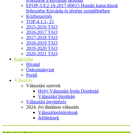
fejlesztése a kisvárdai járásban
EFOP-3.9.2-16-2017-00015 Humán kapacitások
fejlesztése Kisvárda és térsége szemléletében
Közbeszerzés
TOP-4.1.1- 15
2015-2016 TAO
2016-2017 TAO
2017-2018 TAO
2018-2019 TAO
2019-2020 TAO
2020-2021 TAO
Kapcsolat
Hivatal
Önkormányzat
Portál
Választás
Választási szervek
Helyi Választási Iroda Dombrád
Választási bizottság
Választási ügyintézés
2024. évi általános választás
Választópolgároknak
Jelölteknek