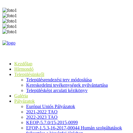
Kezdőlap
Hírmondó
Településünkről
Településrendezési terv módosítása
Kereskedelmi tevékenységek nyilvántartása
Településképi arculati kézikönyv
Galéria
Pályázatok
Európai Uniós Pályázatok
2021-2022 TAO
2022-2023 TAO
KEOP-5.7.0/15-2015-0099
EFOP-1.5.3-16-2017-00044 Humán szolgáltatások