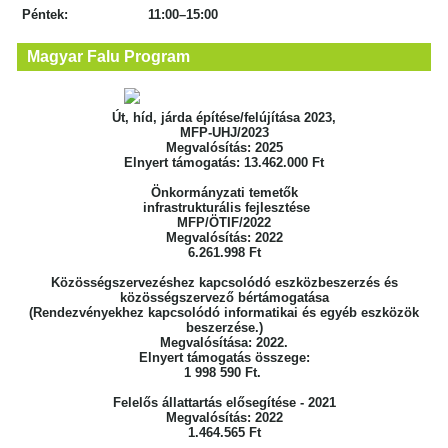
Péntek: 11:00–15:00
Magyar Falu Program
Út, híd, járda építése/felújítása 2023,
MFP-UHJ/2023
Megvalósítás: 2025
Elnyert támogatás: 13.462.000 Ft
Önkormányzati temetők
infrastrukturális fejlesztése
MFP/ÖTIF/2022
Megvalósítás: 2022
6.261.998 Ft
Közösségszervezéshez kapcsolódó eszközbeszerzés
és
közösségszervező bértámogatása
(Rendezvényekhez kapcsolódó informatikai
és egyéb eszközök
beszerzése.)
Megvalósítása: 2022.
Elnyert támogatás összege:
1 998 590 Ft.
Felelős állattartás elősegítése - 2021
Megvalósítás: 2022
1.464.565 Ft